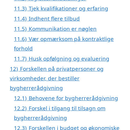
11.3)
Tjek kvalifikationer og erfaring
11.4)
Indhent flere tilbud
11.5)
Kommunikation er nøglen
11.6)
Vær opmærksom på kontraktlige
forhold
11.7)
Husk opfølgning og evaluering
12)
Forskellen på privatpersoner og
virksomheder, der bestiller
bygherrerådgivning
12.1)
Behovene for bygherrerådgivning
12.2)
Forskel i tilgang til tilsagn om
bygherrerådgivning
12.3)
Forskellen i budget og økonomiske