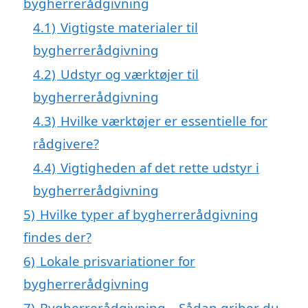
bygherrerådgivning
4.1)
Vigtigste materialer til
bygherrerådgivning
4.2)
Udstyr og værktøjer til
bygherrerådgivning
4.3)
Hvilke værktøjer er essentielle for
rådgivere?
4.4)
Vigtigheden af det rette udstyr i
bygherrerådgivning
5)
Hvilke typer af bygherrerådgivning
findes der?
6)
Lokale prisvariationer for
bygherrerådgivning
7)
Bygherrerådgivning – Sådan griber du