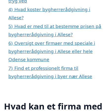
tryg ved
4)
Hvad koster bygherrerådgivning i
Allese?
5)
Hvad er med til at bestemme prisen på
bygherrerådgivning i Allese?
6)
Oversigt over firmaer med speciale i
bygherrerådgivning i Allese eller hele
Odense kommune
7)
Find et professionelt firma til
bygherrerådgivning i byer nær Allese
Hvad kan et firma med