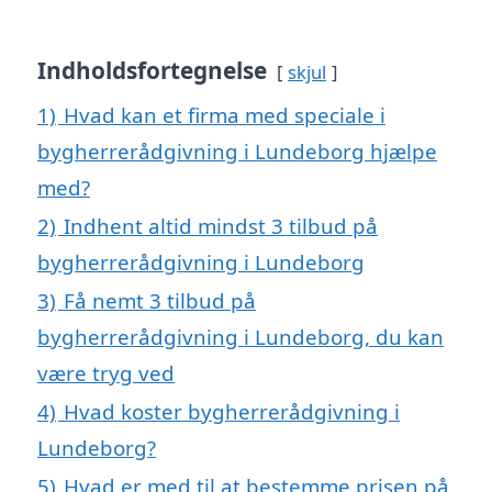
Indholdsfortegnelse
skjul
1)
Hvad kan et firma med speciale i
bygherrerådgivning i Lundeborg hjælpe
med?
2)
Indhent altid mindst 3 tilbud på
bygherrerådgivning i Lundeborg
3)
Få nemt 3 tilbud på
bygherrerådgivning i Lundeborg, du kan
være tryg ved
4)
Hvad koster bygherrerådgivning i
Lundeborg?
5)
Hvad er med til at bestemme prisen på