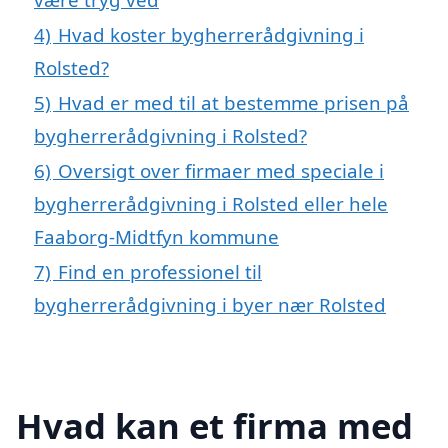
4)
Hvad koster bygherrerådgivning i
Rolsted?
5)
Hvad er med til at bestemme prisen på
bygherrerådgivning i Rolsted?
6)
Oversigt over firmaer med speciale i
bygherrerådgivning i Rolsted eller hele
Faaborg-Midtfyn kommune
7)
Find en professionel til
bygherrerådgivning i byer nær Rolsted
Hvad kan et firma med