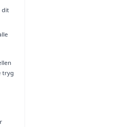
 dit
lle
ellen
e tryg
d
r