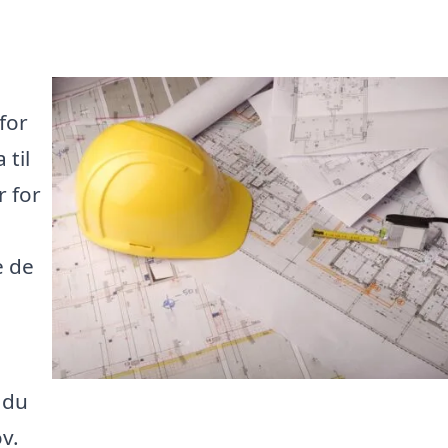
for
 til
r for
e de
å du
v.