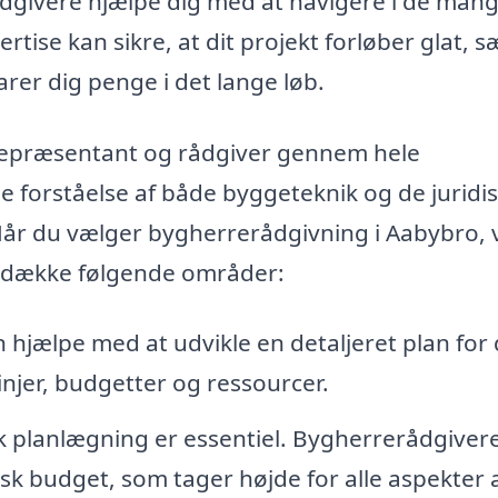
ådgivere hjælpe dig med at navigere i de man
tise kan sikre, at dit projekt forløber glat, 
rer dig penge i det lange løb.
repræsentant og rådgiver gennem hele
forståelse af både byggeteknik og de juridi
 Når du vælger bygherrerådgivning i Aabybro, v
an dække følgende områder:
hjælpe med at udvikle en detaljeret plan for 
injer, budgetter og ressourcer.
 planlægning er essentiel. Bygherrerådgiver
isk budget, som tager højde for alle aspekter 