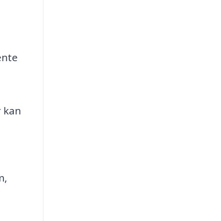
ente
r kan
m,