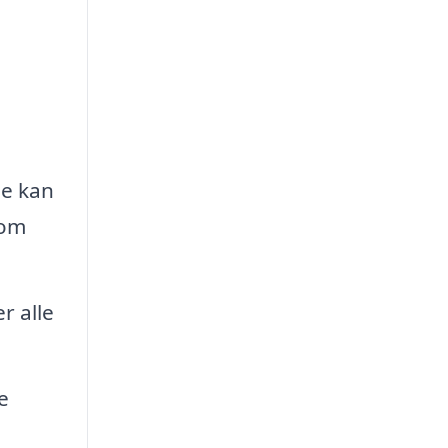
se kan
som
r alle
e