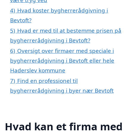
4)
Hvad koster bygherrerådgivning i
Bevtoft?
5)
Hvad er med til at bestemme prisen på
bygherrerådgivning i Bevtoft?
6)
Oversigt over firmaer med speciale i
bygherrerådgivning i Bevtoft eller hele
Haderslev kommune
7)
Find en professionel til
bygherrerådgivning i byer nær Bevtoft
Hvad kan et firma med