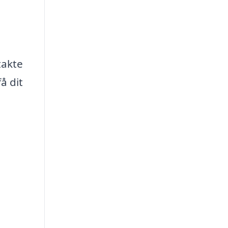
takte
å dit