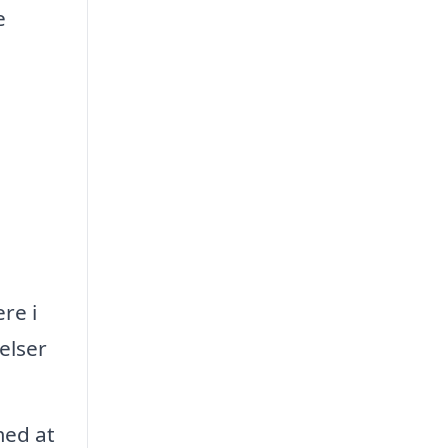
e
re i
elser
med at