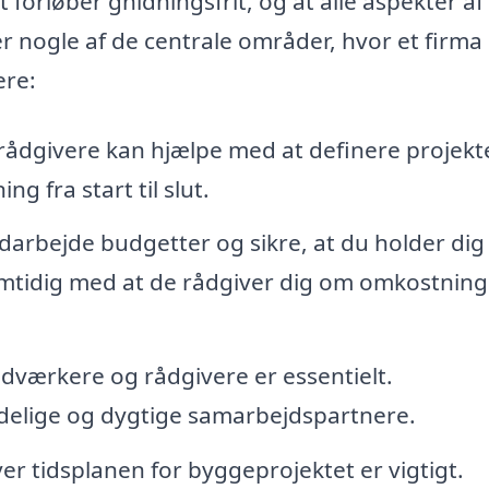
t forløber gnidningsfrit, og at alle aspekter af
er nogle af de centrale områder, hvor et firm
ere:
ådgivere kan hjælpe med at definere projekt
g fra start til slut.
arbejde budgetter og sikre, at du holder dig
mtidig med at de rådgiver dig om omkostning
ndværkere og rådgivere er essentielt.
delige og dygtige samarbejdspartnere.
er tidsplanen for byggeprojektet er vigtigt.