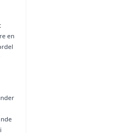
t
re en
ordel
r
ender
finde
i