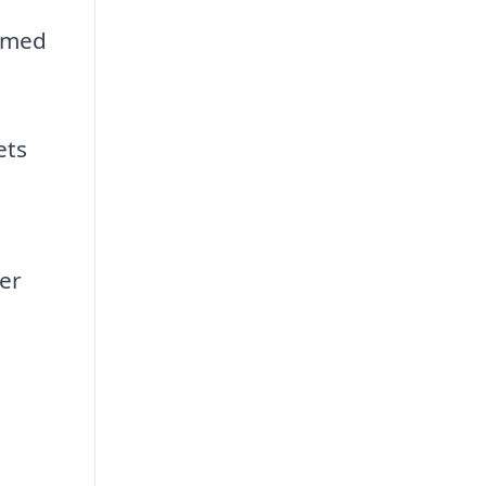
a med
ets
er