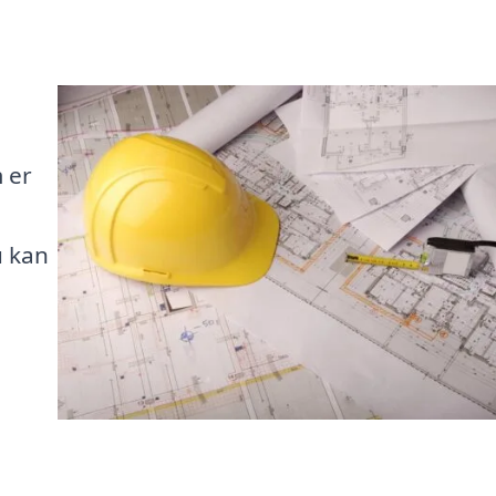
 er
e
u kan