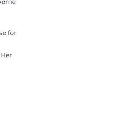
iverne
e for
. Her