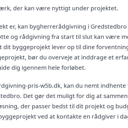
rk, der kan være nyttigt under projektet.
ojekt er, kan bygherrerådgivning i Gredstedbro
te og rådgivning fra start til slut kan være me
 dit byggeprojekt lever op til dine forventnin
geprojekt, bør du overveje at inddrage et erfa
uide dig igennem hele forløbet.
rdgivning-pris-w5b.dk, kan du nemt indhente 
stedbro. Det gør det muligt for dig at sammen
øsning, der passer bedst til dit projekt og bud
 byggeprojekt ved at kontakte en rådgiver i da