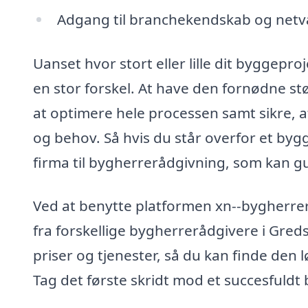
Adgang til branchekendskab og netvæ
Uanset hvor stort eller lille dit byggepr
en stor forskel. At have den fornødne støt
at optimere hele processen samt sikre, at
og behov. Så hvis du står overfor et byg
firma til bygherrerådgivning, som kan g
Ved at benytte platformen xn--bygherre
fra forskellige bygherrerådgivere i Gred
priser og tjenester, så du kan finde den l
Tag det første skridt mod et succesfuldt