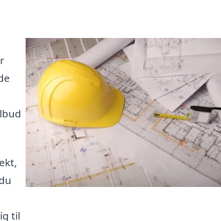
r
nde
ilbud
ekt,
 du
g til