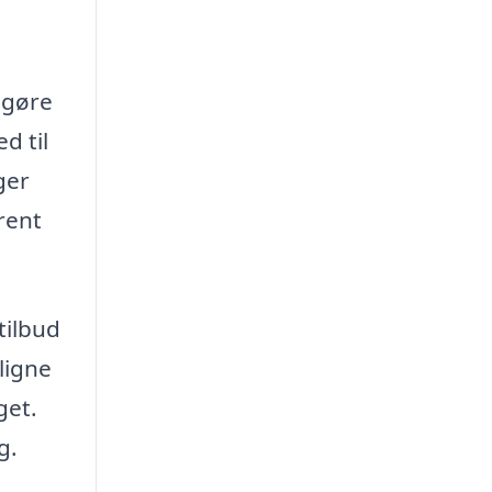
 gøre
d til
ger
rent
tilbud
ligne
get.
g.