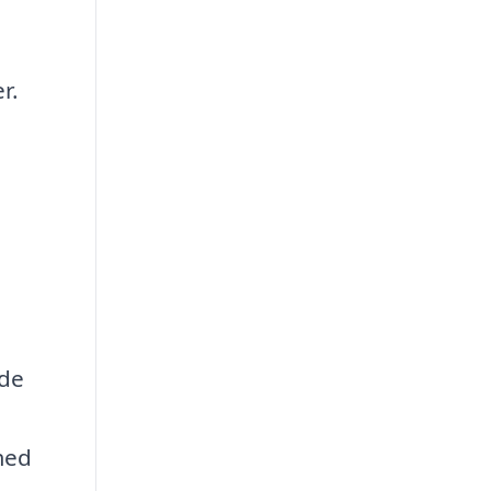
r.
 de
med