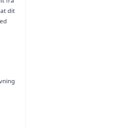
lt fra
at dit
med
vning