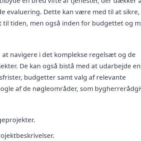
lbyde en bred vifte af tjenester, der dækker a
e evaluering. Dette kan være med til at sikre, 
t til tiden, men også inden for budgettet og 
 at navigere i det komplekse regelsæt og de
ekter. De kan også bistå med at udarbejde en
sfrister, budgetter samt valg af relevante
nogle af de nøgleområder, som bygherrerådgi
eprojekter.
ojektbeskrivelser.