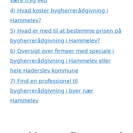
4)
Hvad koster bygherrerådgivning i
Hammelev?
5)
Hvad er med til at bestemme prisen på
bygherrerådgivning i Hammelev?
6)
Oversigt over firmaer med speciale i
bygherrerådgivning i Hammelev eller
hele Haderslev kommune
7)
Find en professionel til
bygherrerådgivning i byer nær
Hammelev