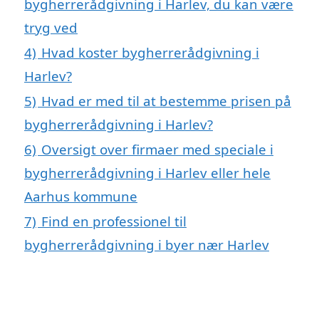
bygherrerådgivning i Harlev, du kan være
tryg ved
4)
Hvad koster bygherrerådgivning i
Harlev?
5)
Hvad er med til at bestemme prisen på
bygherrerådgivning i Harlev?
6)
Oversigt over firmaer med speciale i
bygherrerådgivning i Harlev eller hele
Aarhus kommune
7)
Find en professionel til
bygherrerådgivning i byer nær Harlev