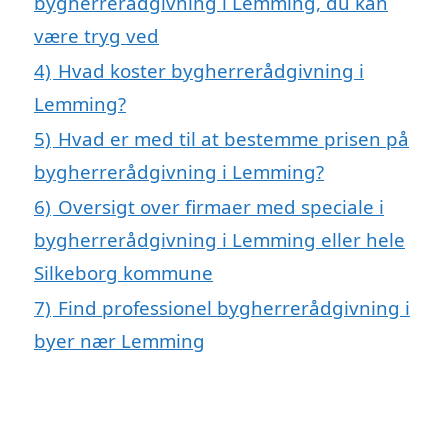
bygherrerådgivning i Lemming, du kan
være tryg ved
4)
Hvad koster bygherrerådgivning i
Lemming?
5)
Hvad er med til at bestemme prisen på
bygherrerådgivning i Lemming?
6)
Oversigt over firmaer med speciale i
bygherrerådgivning i Lemming eller hele
Silkeborg kommune
7)
Find professionel bygherrerådgivning i
byer nær Lemming