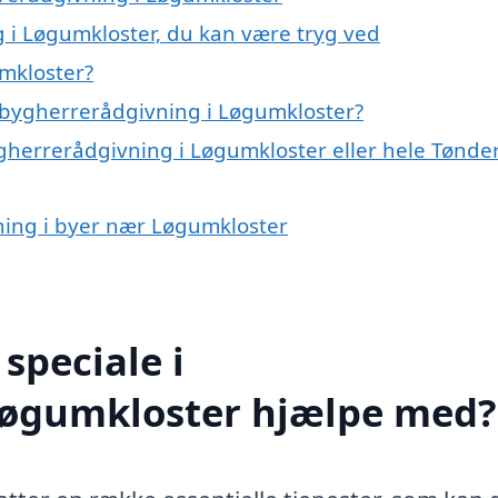
 i Løgumkloster, du kan være tryg ved
mkloster?
 bygherrerådgivning i Løgumkloster?
ygherrerådgivning i Løgumkloster eller hele Tønde
vning i byer nær Løgumkloster
speciale i
Løgumkloster hjælpe med?