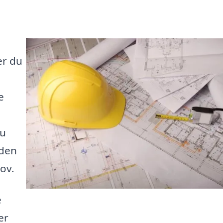
er du
e
du
 den
ov.
e
er