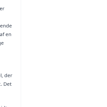
ær
llende
af en
ge
l, der
t. Det