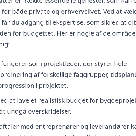
ter en række essentielle tjenester, som kan 
for både private og erhvervslivet. Ved at væl
år du adgang til ekspertise, som sikrer, at dit
den for budgettet. Her er nogle af de område
dig:
fungerer som projektleder, der styrer hele
rdinering af forskellige faggrupper, tidsplan
progression i projektet.
 at lave et realistisk budget for byggeproje
at undgå overskridelser.
aftaler med entreprenører og leverandører k