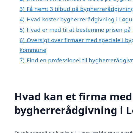
3)
Få nemt 3 tilbud på bygherrerådgivning
4)
Hvad koster bygherrerådgivning i Løgu
5)
Hvad er med til at bestemme prisen på
6)
Oversigt over firmaer med speciale i b
kommune
7)
Find en professionel til bygherrerådgi
Hvad kan et firma med 
bygherrerådgivning i 