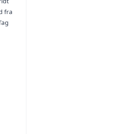
ridt
d fra
 Tag