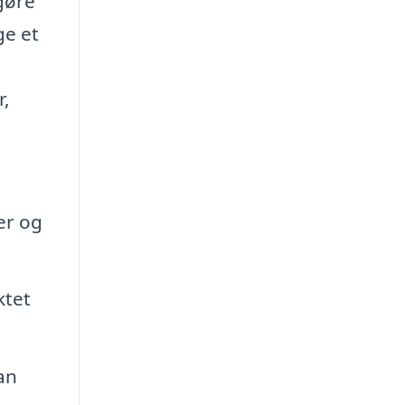
gøre
ge et
r,
er og
ktet
an