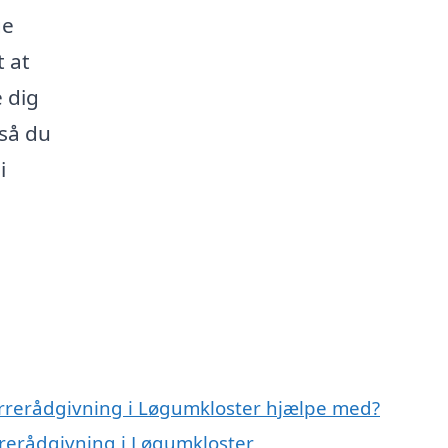
ge
t at
 dig
 så du
i
errerådgivning i Løgumkloster hjælpe med?
rrerådgivning i Løgumkloster