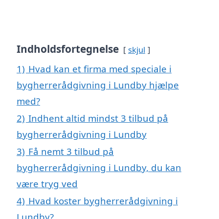
Indholdsfortegnelse
skjul
1)
Hvad kan et firma med speciale i
bygherrerådgivning i Lundby hjælpe
med?
2)
Indhent altid mindst 3 tilbud på
bygherrerådgivning i Lundby
3)
Få nemt 3 tilbud på
bygherrerådgivning i Lundby, du kan
være tryg ved
4)
Hvad koster bygherrerådgivning i
Lundby?