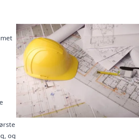
mmet
e
ørste
ag, og