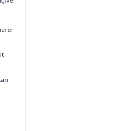
dgiver
nerer
at
kan