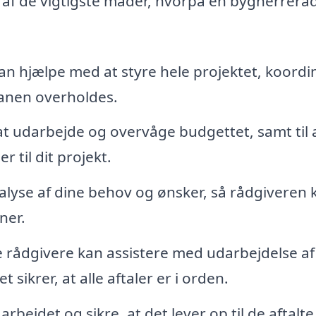
e af de vigtigste måder, hvorpå en bygherrerå
n hjælpe med at styre hele projektet, koordi
planen overholdes.
 at udarbejde og overvåge budgettet, samt til 
 til dit projekt.
yse af dine behov og ønsker, så rådgiveren 
ner.
e rådgivere kan assistere med udarbejdelse af
sikrer, at alle aftaler er i orden.
bejdet og sikre, at det lever op til de aftalte