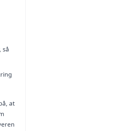
, så
kring
på, at
om
veren