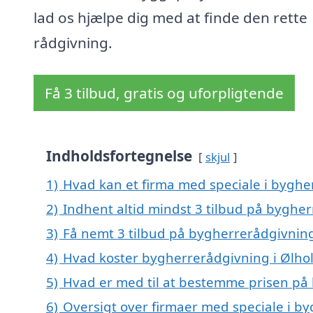
lad os hjælpe dig med at finde den rette
rådgivning.
Få 3 tilbud, gratis og uforpligtende
Indholdsfortegnelse
skjul
1)
Hvad kan et firma med speciale i bygh
2)
Indhent altid mindst 3 tilbud på byghe
3)
Få nemt 3 tilbud på bygherrerådgivning
4)
Hvad koster bygherrerådgivning i Ølho
5)
Hvad er med til at bestemme prisen på
6)
Oversigt over firmaer med speciale i b