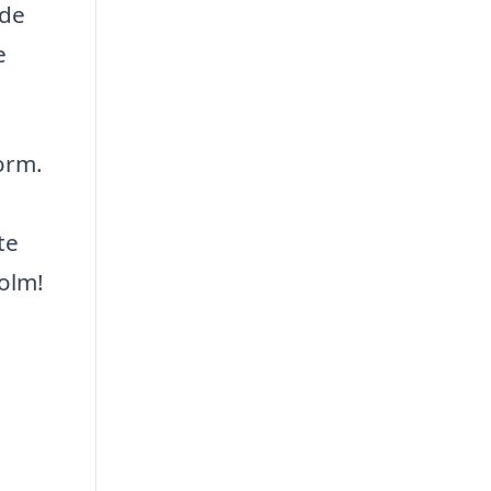
ide
e
form.
te
holm!