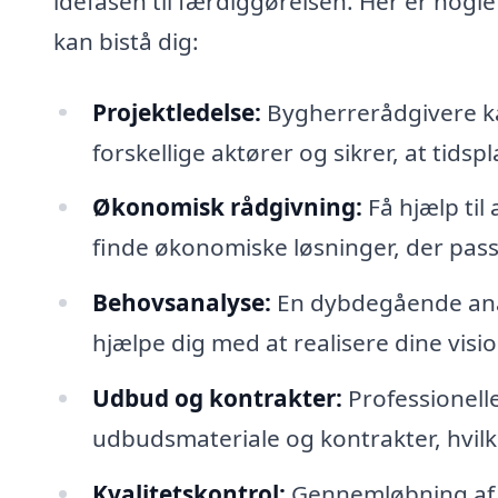
idéfasen til færdiggørelsen. Her er nogl
kan bistå dig:
Projektledelse:
Bygherrerådgivere ka
forskellige aktører og sikrer, at tids
Økonomisk rådgivning:
Få hjælp til
finde økonomiske løsninger, der passer
Behovsanalyse:
En dybdegående anal
hjælpe dig med at realisere dine visio
Udbud og kontrakter:
Professionell
udbudsmateriale og kontrakter, hvilket 
Kvalitetskontrol:
Gennemløbning af ar