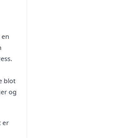
r en
n
ress.
e blot
cer og
 er