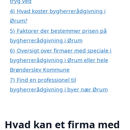
tryg ved
4)
Hvad koster bygherrerådgivning i
Ørum?
5)
Faktorer der bestemmer prisen på
bygherrerådgivning i Ørum
6)
Oversigt over firmaer med speciale i
bygherrerådgivning i Ørum eller hele
Brønderslev Kommune
7)
Find en professionel til
bygherrerådgivning i byer nær Ørum
Hvad kan et firma med