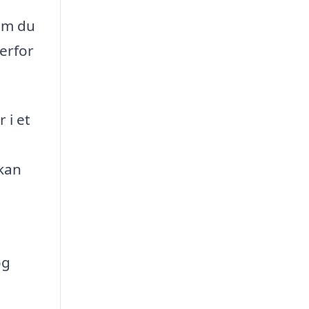
 om du
erfor
 i et
 kan
og