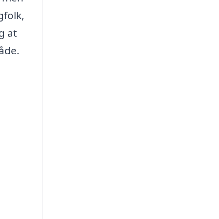
gfolk,
g at
råde.