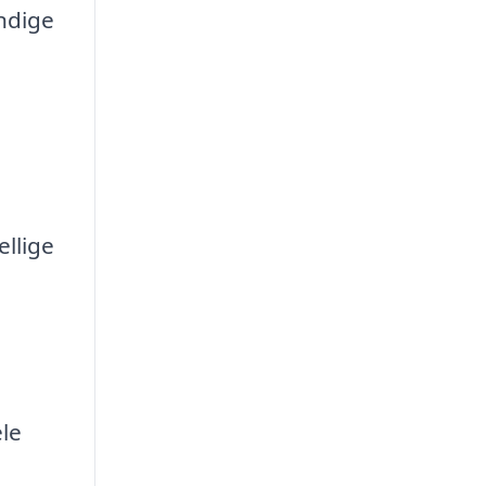
ndige
llige
le