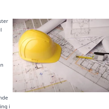
ster
l
en
inde
ing i