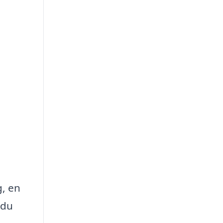
g, en
 du