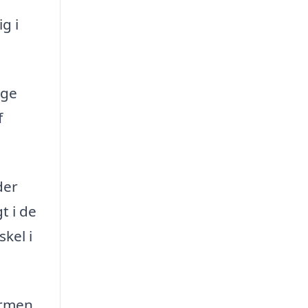
g i
nge
f
der
t i de
kel i
ormen