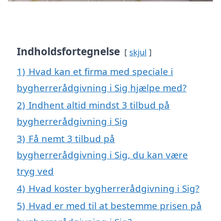
Indholdsfortegnelse
skjul
1)
Hvad kan et firma med speciale i
bygherrerådgivning i Sig hjælpe med?
2)
Indhent altid mindst 3 tilbud på
bygherrerådgivning i Sig
3)
Få nemt 3 tilbud på
bygherrerådgivning i Sig, du kan være
tryg ved
4)
Hvad koster bygherrerådgivning i Sig?
5)
Hvad er med til at bestemme prisen på