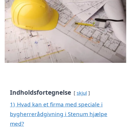
Indholdsfortegnelse
skjul
1)
Hvad kan et firma med speciale i
bygherrerådgivning i Stenum hjælpe
med?