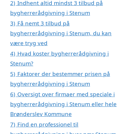
2)
Indhent altid mindst 3 tilbud på
bygherrerådgivning i Stenum
3)
Få nemt 3 tilbud på
bygherrerådgivning i Stenum, du kan
være tryg ved
4)
Hvad koster bygherrerådgivning i
Stenum?
5)
Faktorer der bestemmer prisen på
bygherrerådgivning i Stenum
6)
Oversigt over firmaer med speciale i
bygherrerådgivning i Stenum eller hele
Brønderslev Kommune
7)
Find en professionel til