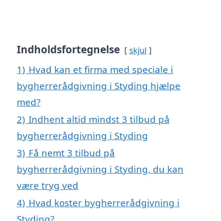
Indholdsfortegnelse
skjul
1)
Hvad kan et firma med speciale i
bygherrerådgivning i Styding hjælpe
med?
2)
Indhent altid mindst 3 tilbud på
bygherrerådgivning i Styding
3)
Få nemt 3 tilbud på
bygherrerådgivning i Styding, du kan
være tryg ved
4)
Hvad koster bygherrerådgivning i
Styding?