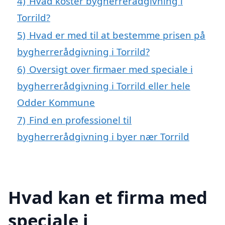
4)
Hvad koster bygherrerådgivning i
Torrild?
5)
Hvad er med til at bestemme prisen på
bygherrerådgivning i Torrild?
6)
Oversigt over firmaer med speciale i
bygherrerådgivning i Torrild eller hele
Odder Kommune
7)
Find en professionel til
bygherrerådgivning i byer nær Torrild
Hvad kan et firma med
speciale i