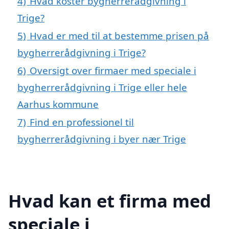
4)
Hvad koster bygherrerådgivning i
Trige?
5)
Hvad er med til at bestemme prisen på
bygherrerådgivning i Trige?
6)
Oversigt over firmaer med speciale i
bygherrerådgivning i Trige eller hele
Aarhus kommune
7)
Find en professionel til
bygherrerådgivning i byer nær Trige
Hvad kan et firma med
speciale i