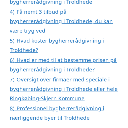
bygherrerådgivning i Troldhede
4)
Få nemt 3 tilbud på
bygherrerådgivning i Troldhede, du kan
være tryg ved
5)
Hvad koster bygherrerådgivning i
Troldhede?
6)
Hvad er med til at bestemme prisen på
bygherrerådgivning i Troldhede?
7)
Oversigt over firmaer med speciale i
bygherrerådgivning i Troldhede eller hele
Ringkøbing-Skjern Kommune
8)
Professionel bygherrerådgivning i
nærliggende byer til Troldhede