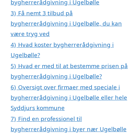
bygherrerådgivning i Ugelbølle
3)
Få nemt 3 tilbud på
bygherrerådgivning i Ugelbølle, du kan
være tryg ved
4)
Hvad koster bygherrerådgivning i
Ugelbølle?
5)
Hvad er med til at bestemme prisen på
bygherrerådgivning i Ugelbølle?
6)
Oversigt over firmaer med speciale i
bygherrerådgivning i Ugelbølle eller hele
Syddjurs kommune
7)
Find en professionel til
bygherrerådgivning i byer nær Ugelbølle