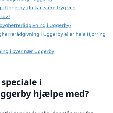
 i Uggerby, du kan være tryg ved
erby?
 bygherrerådgivning i Uggerby?
gherrerådgivning i Uggerby eller hele Hjørring
vning i byer nær Uggerby
speciale i
Uggerby hjælpe med?