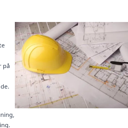
te
r på
åde.
gning,
ing.