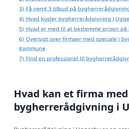
3)
Få nemt 3 tilbud på bygherrerådgivning
4)
Hvad koster bygherrerådgivning i Ugg
5)
Hvad er med til at bestemme prisen på
6)
Oversigt over firmaer med speciale i by
Kommune
7)
Find en professionel til bygherrerådgi
Hvad kan et firma med 
bygherrerådgivning i 