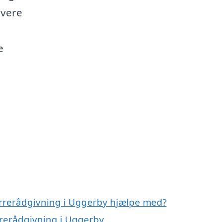
ivere
e
errerådgivning i Uggerby hjælpe med?
rrerådgivning i Uggerby