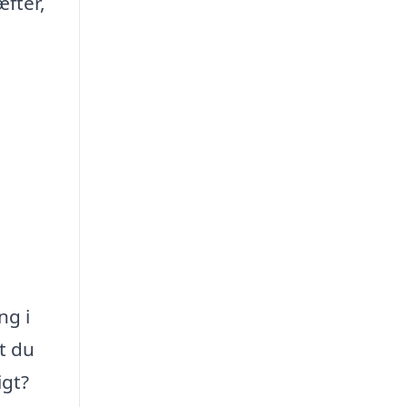
æfter,
ng i
at du
igt?