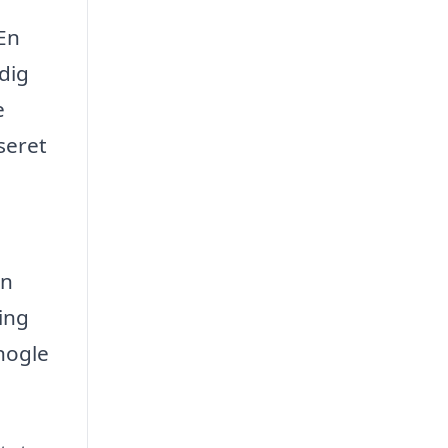
En
dig
e
seret
in
ing
 nogle