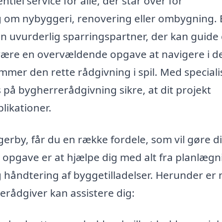
iel service for alle, der står over for
g om nybyggeri, renovering eller ombygning. 
 uvurderlig sparringspartner, der kan guide 
ære en overvældende opgave at navigere i d
mer den rette rådgivning i spil. Med speciali
 på bygherrerådgivning sikre, at dit projekt
likationer.
erby, får du en række fordele, som vil gøre d
opgave er at hjælpe dig med alt fra planlægn
og håndtering af byggetilladelser. Herunder er
erådgiver kan assistere dig: