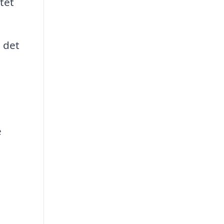
tet
 det
e