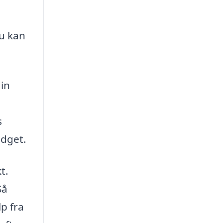
u kan
din
s
udget.
t.
Så
lp fra