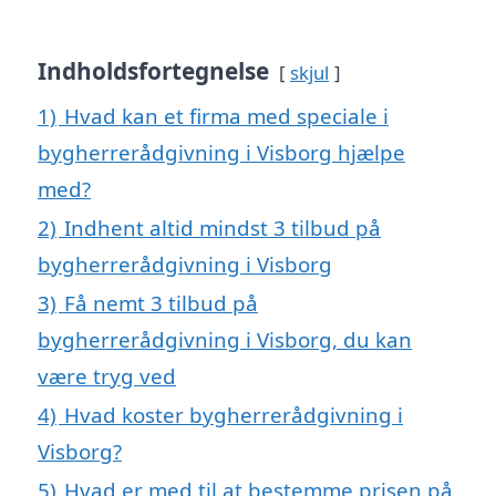
Indholdsfortegnelse
skjul
1)
Hvad kan et firma med speciale i
bygherrerådgivning i Visborg hjælpe
med?
2)
Indhent altid mindst 3 tilbud på
bygherrerådgivning i Visborg
3)
Få nemt 3 tilbud på
bygherrerådgivning i Visborg, du kan
være tryg ved
4)
Hvad koster bygherrerådgivning i
Visborg?
5)
Hvad er med til at bestemme prisen på