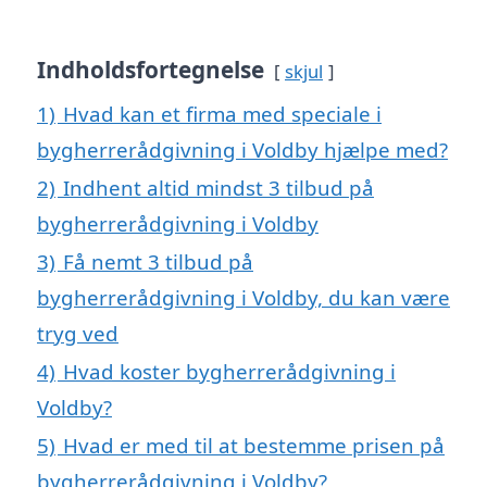
Indholdsfortegnelse
skjul
1)
Hvad kan et firma med speciale i
bygherrerådgivning i Voldby hjælpe med?
2)
Indhent altid mindst 3 tilbud på
bygherrerådgivning i Voldby
3)
Få nemt 3 tilbud på
bygherrerådgivning i Voldby, du kan være
tryg ved
4)
Hvad koster bygherrerådgivning i
Voldby?
5)
Hvad er med til at bestemme prisen på
bygherrerådgivning i Voldby?