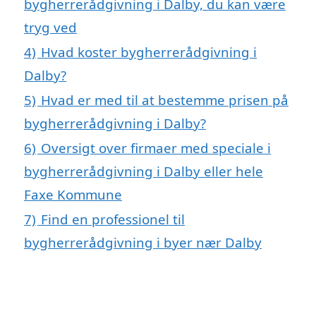
bygherrerådgivning i Dalby, du kan være
tryg ved
4)
Hvad koster bygherrerådgivning i
Dalby?
5)
Hvad er med til at bestemme prisen på
bygherrerådgivning i Dalby?
6)
Oversigt over firmaer med speciale i
bygherrerådgivning i Dalby eller hele
Faxe Kommune
7)
Find en professionel til
bygherrerådgivning i byer nær Dalby