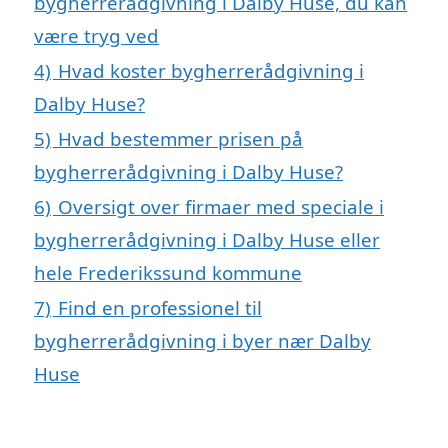
bygherrerådgivning i Dalby Huse, du kan
være tryg ved
4)
Hvad koster bygherrerådgivning i
Dalby Huse?
5)
Hvad bestemmer prisen på
bygherrerådgivning i Dalby Huse?
6)
Oversigt over firmaer med speciale i
bygherrerådgivning i Dalby Huse eller
hele Frederikssund kommune
7)
Find en professionel til
bygherrerådgivning i byer nær Dalby
Huse