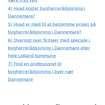
4)
Hvad koster bygherrerådgivning i
Dannemare?
5)
Hvad er med til at bestemme prisen på
bygherrerådgivning i Dannemare?
6)
Oversigt over firmaer med speciale i
bygherrerådgivning i Dannemare eller
hele Lolland kommune
7)
Find en professionel til
bygherrerådgivning i byer nær
Dannemare