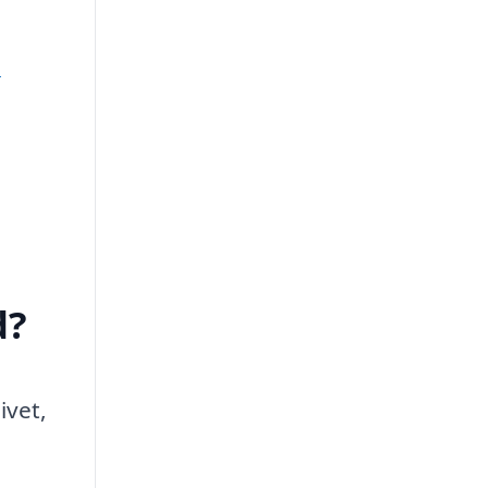
e
d?
ivet,