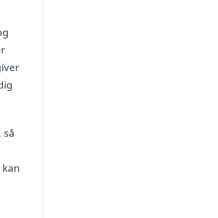
og
er
iver
dig
, så
m kan