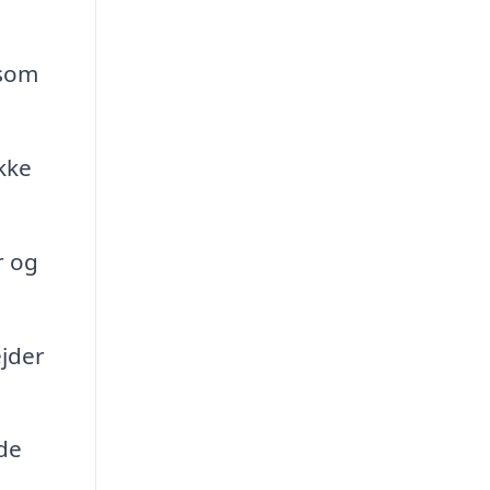
 som
kke
r og
ejder
de