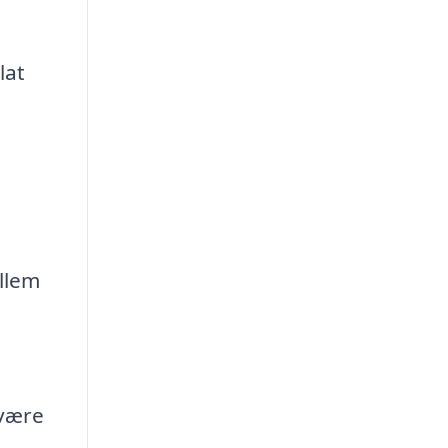
lat
llem
g
 være