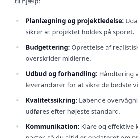
til hjælp:
Planlægning og projektledelse:
Udar
sikrer at projektet holdes på sporet.
Budgettering:
Oprettelse af realisti
overskrider midlerne.
Udbud og forhandling:
Håndtering a
leverandører for at sikre de bedste vi
Kvalitetssikring:
Løbende overvågning
udføres efter højeste standard.
Kommunikation:
Klare og effektive
parter, så du altid er opdateret om pr