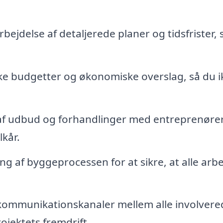
bejdelse af detaljerede planer og tidsfrister,
ske budgetter og økonomiske overslag, så du i
f udbud og forhandlinger med entreprenøre
lkår.
 af byggeprocessen for at sikre, at alle arb
 kommunikationskanaler mellem alle involvere
ojektets fremdrift.