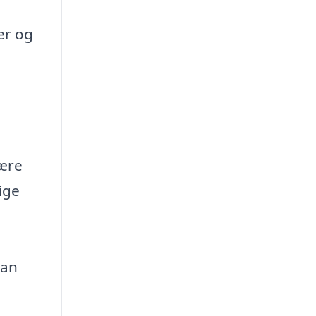
er og
være
ige
kan