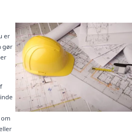
u er
m gør
der
f
binde
t om
eller