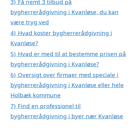
3)
Få nemt 3 tilbud på
bygherrerådgivning i Kvanløse, du kan
være tryg ved
4)
Hvad koster bygherrerådgivning i
Kvanløse?
5)
Hvad er med til at bestemme prisen på
bygherrerådgivning i Kvanløse?
6)
Oversigt over firmaer med speciale i
bygherrerådgivning i Kvanløse eller hele
Holbæk kommune
7)
Find en professionel til
bygherrerådgivning i byer nær Kvanløse