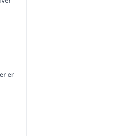
iver
er er