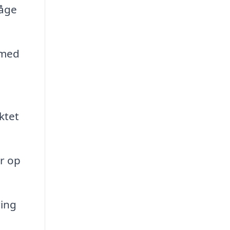
våge
 med
ktet
r op
ing