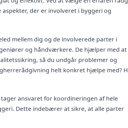
r glat og effektivt. Ved at vælge en erfaren rådg
 aspekter, der er involveret i byggeri og
ed mellem dig og de involverede parter i
ngeniører og håndværkere. De hjælper med at
valitetssikring, så du undgår problemer og
ygherrerådgivning helt konkret hjælpe med? H
tager ansvaret for koordineringen af hele
ggeri. Dette indebærer at sikre, at alle parter