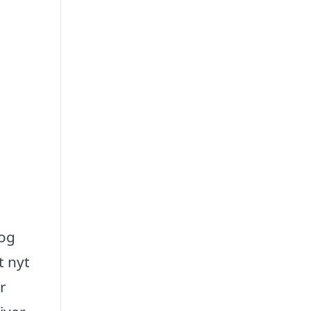
 og
t nyt
r