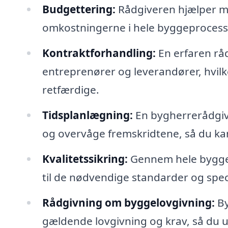
Budgettering:
Rådgiveren hjælper me
omkostningerne i hele byggeprocesse
Kontraktforhandling:
En erfaren rå
entreprenører og leverandører, hvilke
retfærdige.
Tidsplanlægning:
En bygherrerådgive
og overvåge fremskridtene, så du kan 
Kvalitetssikring:
Gennem hele byggepr
til de nødvendige standarder og speci
Rådgivning om byggelovgivning:
By
gældende lovgivning og krav, så du u