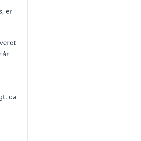
, er
everet
står
gt, da