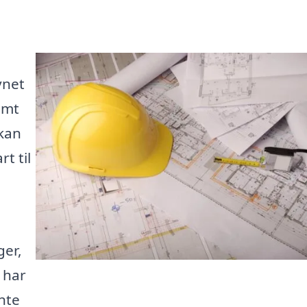
vnet
emt
 kan
t til
ger,
 har
nte