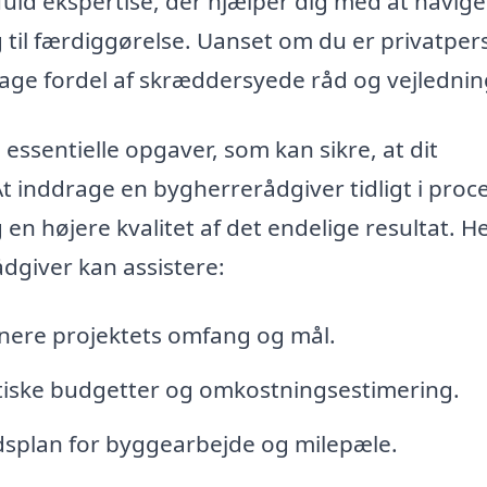
uld ekspertise, der hjælper dig med at navig
g til færdiggørelse. Uanset om du er privatper
rage fordel af skræddersyede råd og vejlednin
ssentielle opgaver, som kan sikre, at dit
At inddrage en bygherrerådgiver tidligt i proc
 en højere kvalitet af det endelige resultat. He
dgiver kan assistere:
finere projektets omfang og mål.
stiske budgetter og omkostningsestimering.
idsplan for byggearbejde og milepæle.