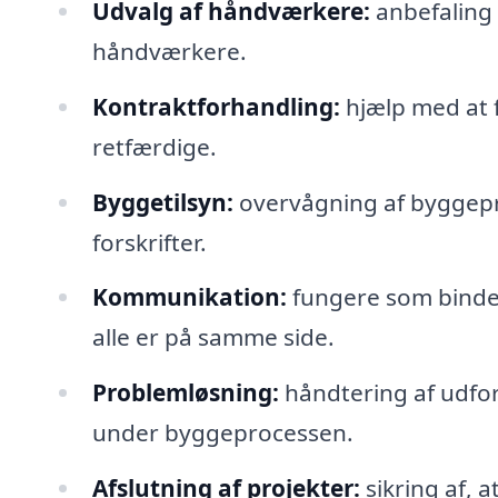
Udvalg af håndværkere:
anbefaling 
håndværkere.
Kontraktforhandling:
hjælp med at f
retfærdige.
Byggetilsyn:
overvågning af byggepro
forskrifter.
Kommunikation:
fungere som bindel
alle er på samme side.
Problemløsning:
håndtering af udfo
under byggeprocessen.
Afslutning af projekter:
sikring af, a