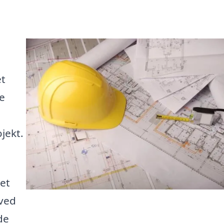
et
e
ojekt.
et
 ved
de