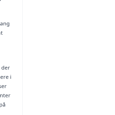
gang
at
 der
ere i
ser
enter
 på