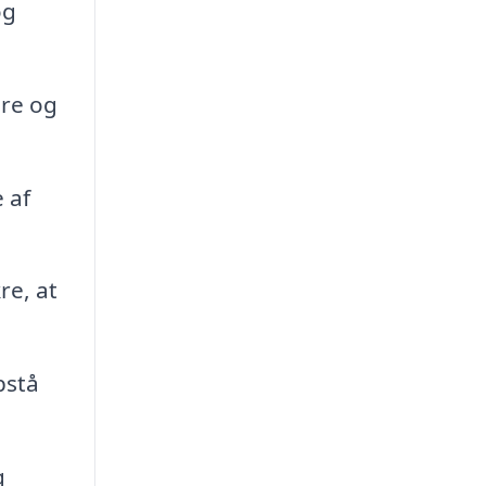
og
are og
 af
re, at
pstå
g