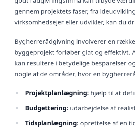
godt rådgivningsfirma kan tilbyde værdif
gennem projektets faser, fra ideudviklin
virksomhedsejer eller udvikler, kan du d
Bygherrerådgivning involverer en række e
byggeprojekt forløber glat og effektivt. 
kan resultere i betydelige besparelser og
nogle af de områder, hvor en bygherrerå
Projektplanlægning:
hjælp til at de
Budgettering:
udarbejdelse af reali
Tidsplanlægning:
oprettelse af en t