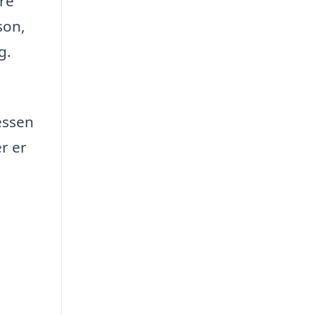
ere
son,
g.
essen
r er