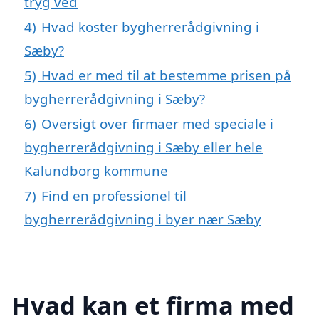
tryg ved
4)
Hvad koster bygherrerådgivning i
Sæby?
5)
Hvad er med til at bestemme prisen på
bygherrerådgivning i Sæby?
6)
Oversigt over firmaer med speciale i
bygherrerådgivning i Sæby eller hele
Kalundborg kommune
7)
Find en professionel til
bygherrerådgivning i byer nær Sæby
Hvad kan et firma med