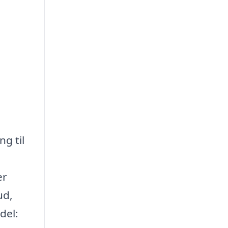
ng til
er
ud,
del: