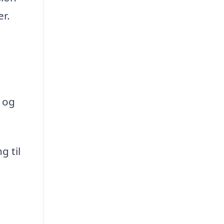
er.
 og
g til