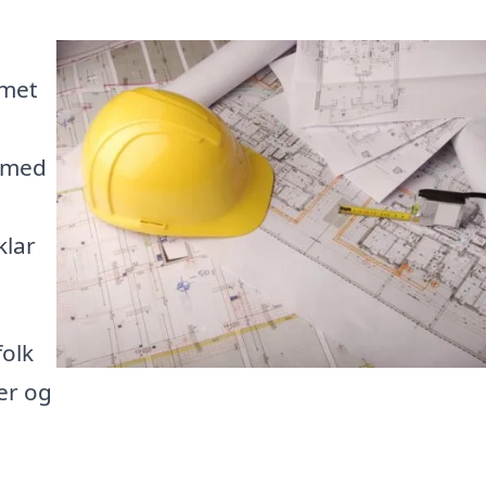
mmet
g med
klar
folk
er og