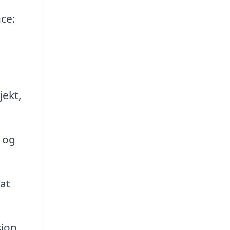
ce:
jekt,
 og
 at
sion