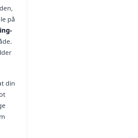
iden,
le på
ing-
råde.
lder
at din
ot
ge
em