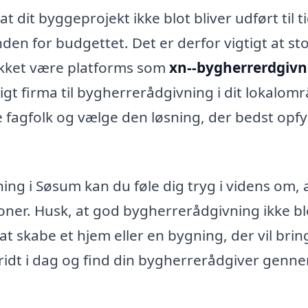
t dit byggeprojekt ikke blot bliver udført til t
en for budgettet. Det er derfor vigtigt at sto
akket være platforms som
xn--bygherrerdgivn
igt firma til bygherrerådgivning i dit lokalom
e fagfolk og vælge den løsning, der bedst opfy
ing i Søsum kan du føle dig tryg i videns om, 
oner. Husk, at god bygherrerådgivning ikke bl
 skabe et hjem eller en bygning, der vil brin
kridt i dag og find din bygherrerådgiver genn