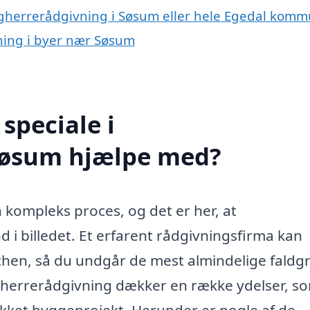
ygherrerådgivning i Søsum eller hele Egedal kom
vning i byer nær Søsum
speciale i
Søsum hjælpe med?
 kompleks proces, og det er her, at
 i billedet. Et erfarent rådgivningsfirma kan
chen, så du undgår de mest almindelige faldg
 Bygherrerådgivning dækker en række ydelser, s
lykket byggeprojekt. Herunder er nogle af de