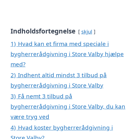
Indholdsfortegnelse
skjul
1)
Hvad kan et firma med speciale i
bygherrerådgivning i Store Valby hjælpe
med?
2)
Indhent altid mindst 3 tilbud på
bygherrerådgivning i Store Valby
3)
Få nemt 3 tilbud på
bygherrerådgivning i Store Valby, du kan
være tryg ved
4)
Hvad koster bygherrerådgivning i
Store Valby?