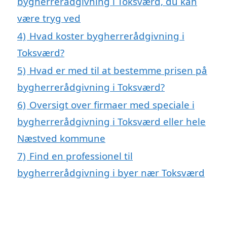
bygherrerådgivning i Toksværd, du kan
være tryg ved
4)
Hvad koster bygherrerådgivning i
Toksværd?
5)
Hvad er med til at bestemme prisen på
bygherrerådgivning i Toksværd?
6)
Oversigt over firmaer med speciale i
bygherrerådgivning i Toksværd eller hele
Næstved kommune
7)
Find en professionel til
bygherrerådgivning i byer nær Toksværd