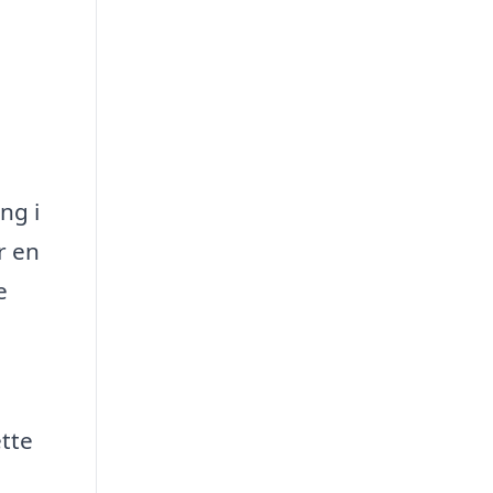
ng i
r en
e
ette