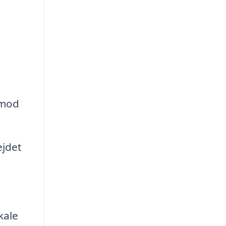
 mod
ejdet
kale