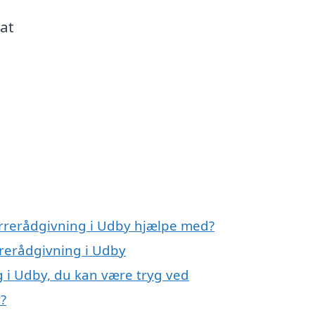
at
errerådgivning i Udby hjælpe med?
rrerådgivning i Udby
 i Udby, du kan være tryg ved
?