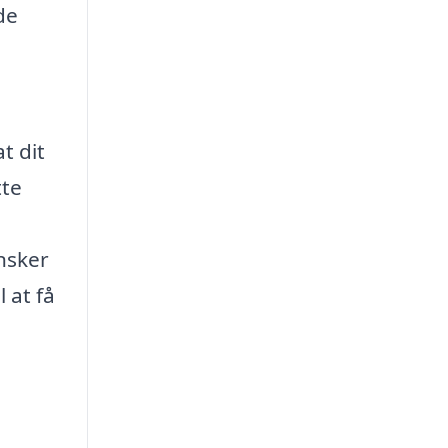
de
t dit
tte
nsker
 at få