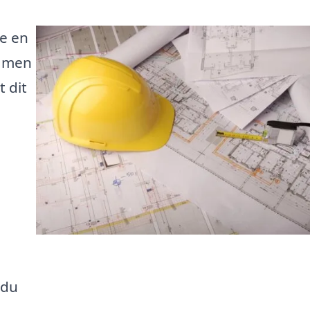
e en
, men
 dit
 du