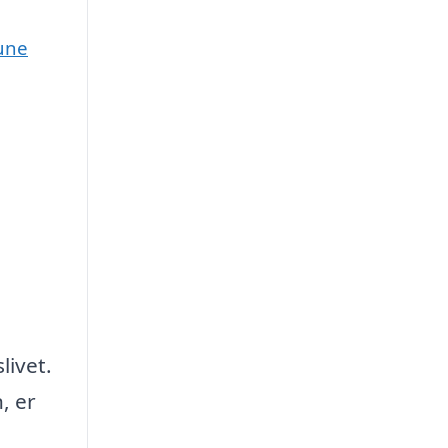
une
livet.
, er