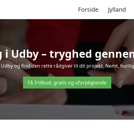
Forside
Jylland
g i Udby – tryghed genne
dby og find den rette rådgiver til dit projekt. Nemt, hurtigt
Få 3 tilbud, gratis og uforpligtende