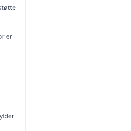
støtte
or er
ylder