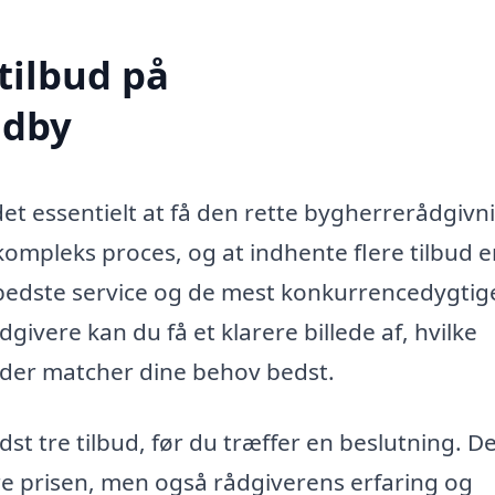
tilbud på
Udby
et essentielt at få den rette bygherrerådgivni
mpleks proces, og at indhente flere tilbud e
n bedste service og de mest konkurrencedygtig
givere kan du få et klarere billede af, hvilke
r der matcher dine behov bedst.
st tre tilbud, før du træffer en beslutning. D
re prisen, men også rådgiverens erfaring og