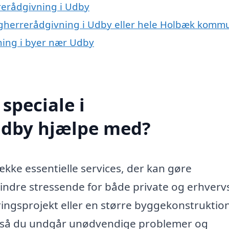
rerådgivning i Udby
bygherrerådgivning i Udby eller hele Holbæk komm
vning i byer nær Udby
speciale i
Udby hjælpe med?
kke essentielle services, der kan gøre
dre stressende for både private og erhvervs
ingsprojekt eller en større byggekonstruktion
g, så du undgår unødvendige problemer og