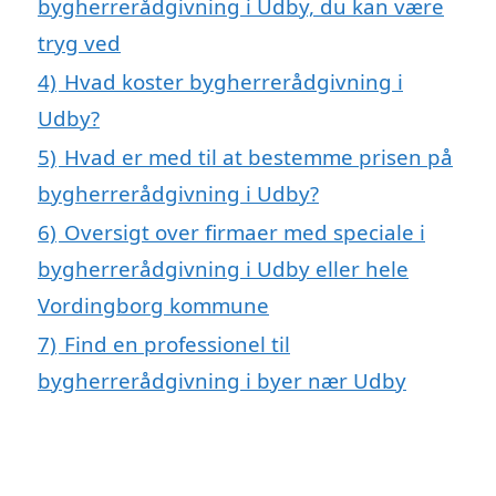
bygherrerådgivning i Udby, du kan være
tryg ved
4)
Hvad koster bygherrerådgivning i
Udby?
5)
Hvad er med til at bestemme prisen på
bygherrerådgivning i Udby?
6)
Oversigt over firmaer med speciale i
bygherrerådgivning i Udby eller hele
Vordingborg kommune
7)
Find en professionel til
bygherrerådgivning i byer nær Udby