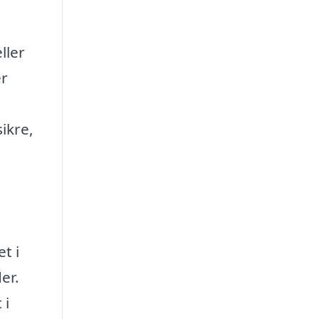
ller
er
ikre,
t i
er.
 i