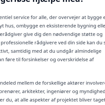
tiel service for alle, der overvejer at bygge e
yt hus, ombygge en eksisterende bygning ell
rerådgiver give dig den nødvendige støtte og
rofessionelle rådgivere ved din side kan du s
ektivt, samtidig med at du undgår almindelige
 føre til forsinkelser og overskridelse af
deled mellem de forskellige aktører involvere
prenører, arkitekter, ingeniører og myndighed
 du, at alle aspekter af projektet bliver taget