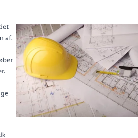
det
n af.
løber
r.
nge
dk