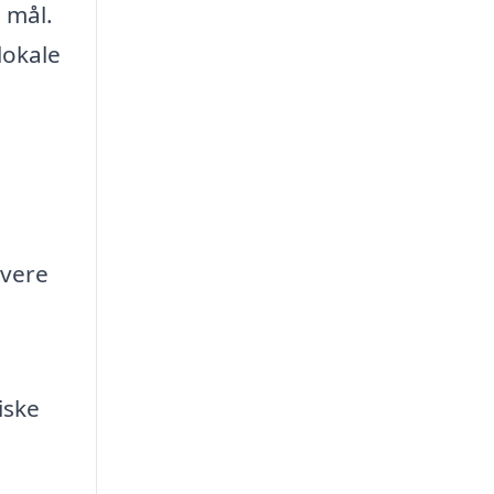
 mål.
lokale
ivere
iske