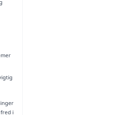
g
lemer
vigtig
ninger
fred i