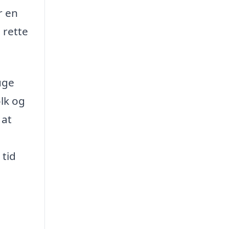
r en
 rette
uge
olk og
 at
 tid