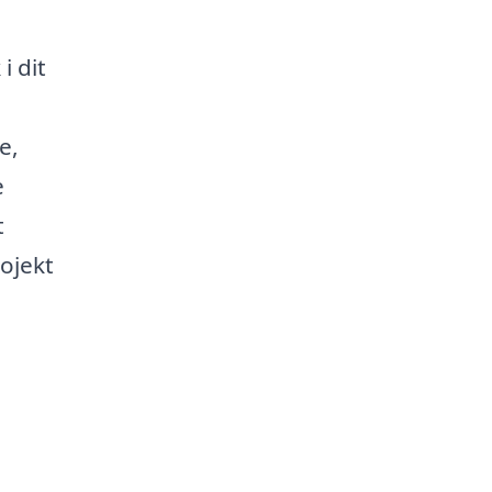
i dit
e,
e
t
ojekt