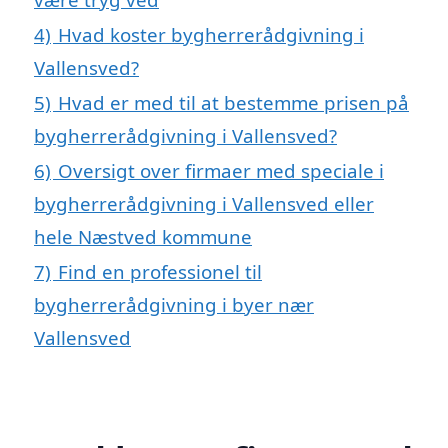
4)
Hvad koster bygherrerådgivning i
Vallensved?
5)
Hvad er med til at bestemme prisen på
bygherrerådgivning i Vallensved?
6)
Oversigt over firmaer med speciale i
bygherrerådgivning i Vallensved eller
hele Næstved kommune
7)
Find en professionel til
bygherrerådgivning i byer nær
Vallensved