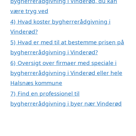
bygherrerådgivning i Vinderød, du kan
være tryg ved
4)
Hvad koster bygherrerådgivning i
Vinderød?
5)
Hvad er med til at bestemme prisen på
bygherrerådgivning i Vinderød?
6)
Oversigt over firmaer med speciale i
bygherrerådgivning i Vinderød eller hele
Halsnæs kommune
7)
Find en professionel til
bygherrerådgivning i byer nær Vinderød