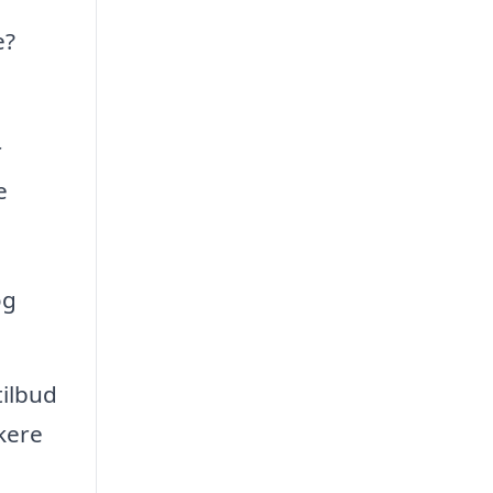
e?
r
e
og
tilbud
kere