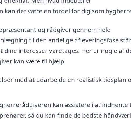
 og effektivt. Men hvad indebærer
n kan det være en fordel for dig som bygherr
repræsentant og rådgiver gennem hele
lægning til den endelige afleveringsfase stå
 at dine interesser varetages. Her er nogle af d
ver kan være til hjælp:
per med at udarbejde en realistisk tidsplan 
herrerådgiveren kan assistere i at indhente 
eprenører, så du kan finde de bedste håndvær