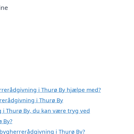
ine
rrerådgivning i Thurø By hjælpe med?
rerådgivning i Thurø By
 i Thurø By, du kan være tryg ved
ø By?
 bygherrerådgivning i Thurø By?