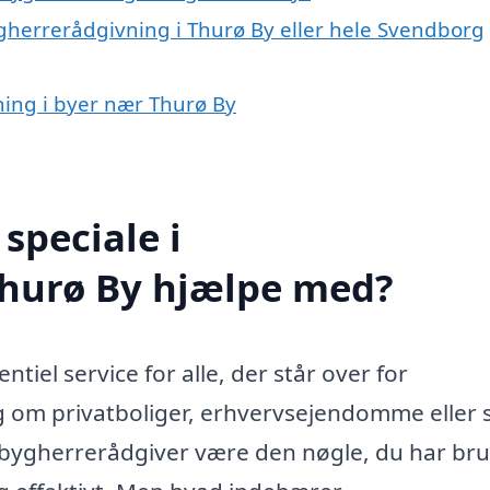
ygherrerådgivning i Thurø By eller hele Svendborg
ning i byer nær Thurø By
speciale i
Thurø By hjælpe med?
tiel service for alle, der står over for
g om privatboliger, erhvervsejendomme eller 
l bygherrerådgiver være den nøgle, du har bru