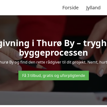
Forside
Jylland
ivning i Thurø By – try
byggeprocessen
rø By og find den rette rådgiver til dit projekt. Nemt, hurti
Få 3 tilbud, gratis og uforpligtende