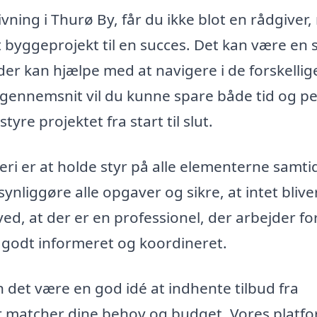
vning i Thurø By, får du ikke blot en rådgiver
it byggeprojekt til en succes. Det kan være en 
 der kan hjælpe med at navigere i de forskellig
I gennemsnit vil du kunne spare både tid og p
yre projektet fra start til slut.
i er at holde styr på alle elementerne samtid
nliggøre alle opgaver og sikre, at intet blive
ed, at der er en professionel, der arbejder fo
er godt informeret og koordineret.
n det være en god idé at indhente tilbud fra
der matcher dine behov og budget. Vores platf