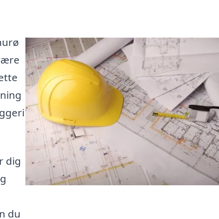
hurø
være
ette
gning
yggeri
r dig
ng
an du