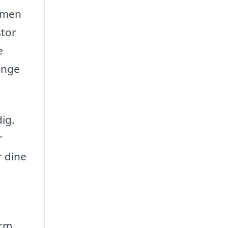
, men
stor
e
enge
ig.
r
r dine
orm