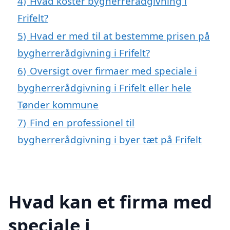
4)
Hvad koster bygherrerådgivning i
Frifelt?
5)
Hvad er med til at bestemme prisen på
bygherrerådgivning i Frifelt?
6)
Oversigt over firmaer med speciale i
bygherrerådgivning i Frifelt eller hele
Tønder kommune
7)
Find en professionel til
bygherrerådgivning i byer tæt på Frifelt
Hvad kan et firma med
speciale i