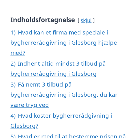
Indholdsfortegnelse
skjul
1)
Hvad kan et firma med speciale i
bygherrerådgivning i Glesborg hjælpe
med?
2)
Indhent altid mindst 3 tilbud på
bygherrerådgivning i Glesborg
3)
Få nemt 3 tilbud på
bygherrerådgivning i Glesborg, du kan
være tryg ved
4)
Hvad koster bygherrerådgivning i
Glesborg?
5)
Hvad er med til at bestemme prisen på