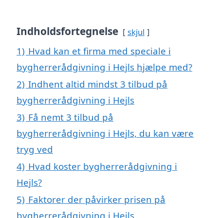
Indholdsfortegnelse
skjul
1)
Hvad kan et firma med speciale i
bygherrerådgivning i Hejls hjælpe med?
2)
Indhent altid mindst 3 tilbud på
bygherrerådgivning i Hejls
3)
Få nemt 3 tilbud på
bygherrerådgivning i Hejls, du kan være
tryg ved
4)
Hvad koster bygherrerådgivning i
Hejls?
5)
Faktorer der påvirker prisen på
bygherrerådgivning i Hejls