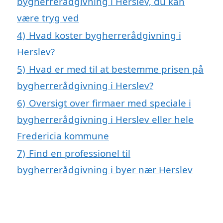
bygherrerådgivning i Herslev, du kan
være tryg ved
4)
Hvad koster bygherrerådgivning i
Herslev?
5)
Hvad er med til at bestemme prisen på
bygherrerådgivning i Herslev?
6)
Oversigt over firmaer med speciale i
bygherrerådgivning i Herslev eller hele
Fredericia kommune
7)
Find en professionel til
bygherrerådgivning i byer nær Herslev