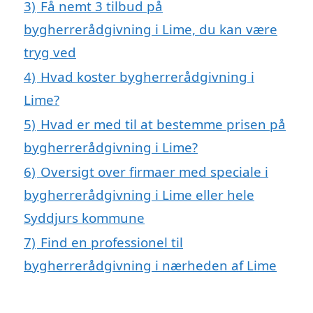
3)
Få nemt 3 tilbud på
bygherrerådgivning i Lime, du kan være
tryg ved
4)
Hvad koster bygherrerådgivning i
Lime?
5)
Hvad er med til at bestemme prisen på
bygherrerådgivning i Lime?
6)
Oversigt over firmaer med speciale i
bygherrerådgivning i Lime eller hele
Syddjurs kommune
7)
Find en professionel til
bygherrerådgivning i nærheden af Lime