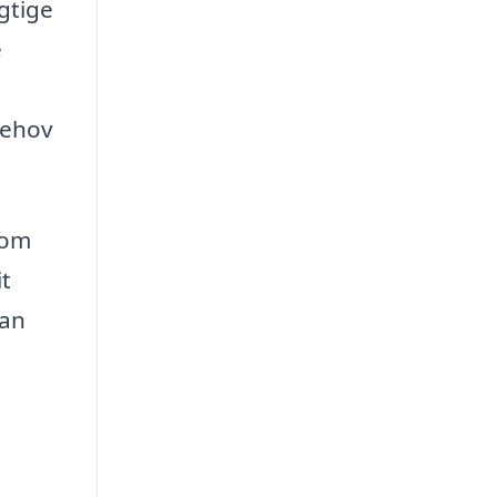
igtige
e
behov
som
it
kan