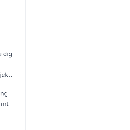
t
e dig
jekt.
ing
samt