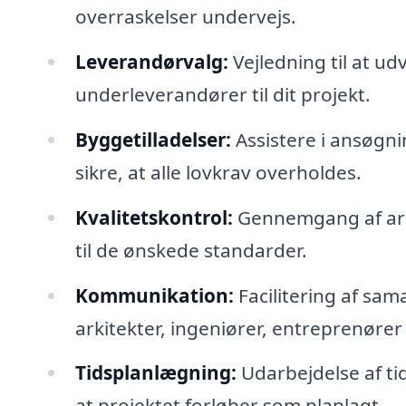
overraskelser undervejs.
Leverandørvalg:
Vejledning til at u
underleverandører til dit projekt.
Byggetilladelser:
Assistere i ansøgn
sikre, at alle lovkrav overholdes.
Kvalitetskontrol:
Gennemgang af arbe
til de ønskede standarder.
Kommunikation:
Facilitering af sam
arkitekter, ingeniører, entreprenøre
Tidsplanlægning:
Udarbejdelse af tid
at projektet forløber som planlagt.