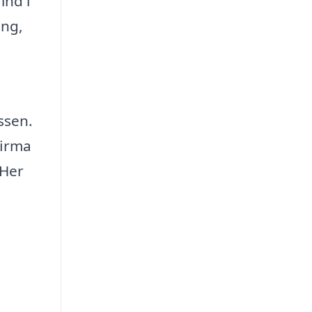
ind i
ing,
ssen.
firma
 Her