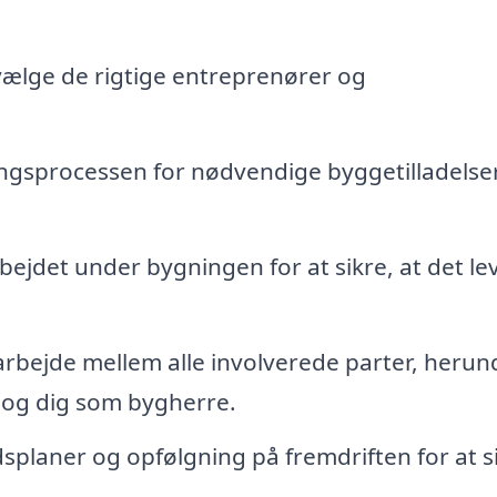
dvælge de rigtige entreprenører og
ingsprocessen for nødvendige byggetilladelse
jdet under bygningen for at sikre, at det le
arbejde mellem alle involverede parter, herun
r og dig som bygherre.
splaner og opfølgning på fremdriften for at s