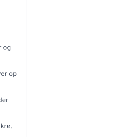
r og
ver op
der
ikre,