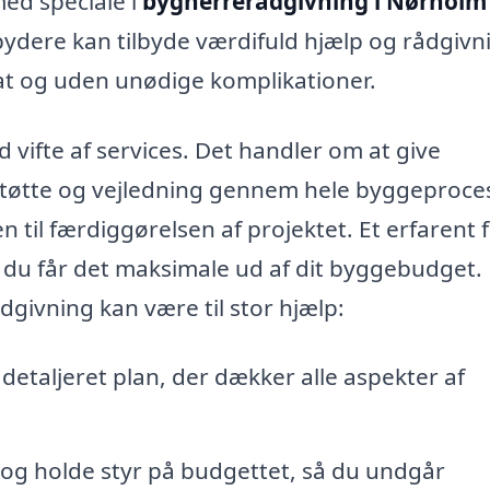
ed speciale i
bygherrerådgivning i Nørholm
dbydere kan tilbyde værdifuld hjælp og rådgivn
glat og uden unødige komplikationer.
vifte af services. Det handler om at give
støtte og vejledning gennem hele byggeproce
n til færdiggørelsen af projektet. Et erfarent 
t du får det maksimale ud af dit byggebudget.
givning kan være til stor hjælp:
 detaljeret plan, der dækker alle aspekter af
 og holde styr på budgettet, så du undgår