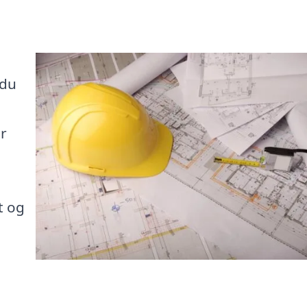
 du
r
t og