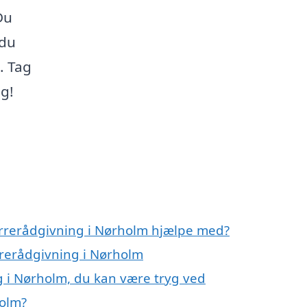
Du
 du
. Tag
ag!
errerådgivning i Nørholm hjælpe med?
rrerådgivning i Nørholm
 i Nørholm, du kan være tryg ved
holm?