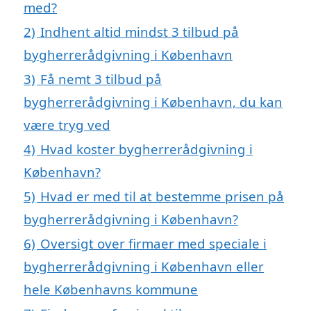
med?
2)
Indhent altid mindst 3 tilbud på
bygherrerådgivning i København
3)
Få nemt 3 tilbud på
bygherrerådgivning i København, du kan
være tryg ved
4)
Hvad koster bygherrerådgivning i
København?
5)
Hvad er med til at bestemme prisen på
bygherrerådgivning i København?
6)
Oversigt over firmaer med speciale i
bygherrerådgivning i København eller
hele Københavns kommune